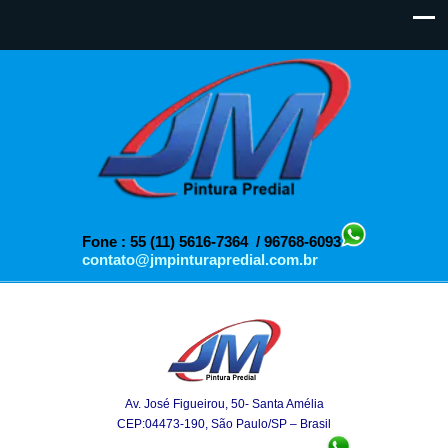
Fone : 55 (11) 5616-7364 / 96768-6093
contato@jmpinturapredial.com.br
Av. José Figueirou, 50- Santa Amélia
CEP:04473-190, São Paulo/SP – Brasil