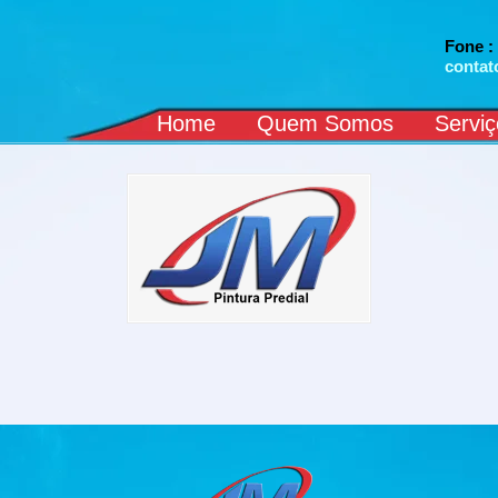
Fone :
contat
Home
Quem Somos
Serviç