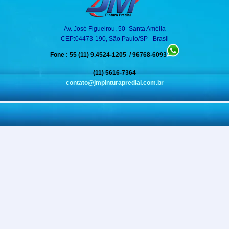
Av. José Figueirou, 50- Santa Amélia
CEP:04473-190, São Paulo/SP - Brasil
Fone : 55 (11) 9.4524-1205 / 96768-6093
(11) 5616-7364
contato@jmpinturapredial.com.br