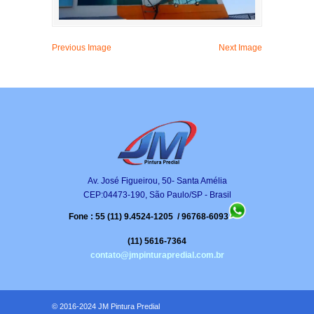
Previous Image
Next Image
Av. José Figueirou, 50- Santa Amélia
CEP:04473-190, São Paulo/SP - Brasil
Fone : 55 (11) 9.4524-1205 / 96768-6093
(11) 5616-7364
contato@jmpinturapredial.com.br
© 2016-2024 JM Pintura Predial