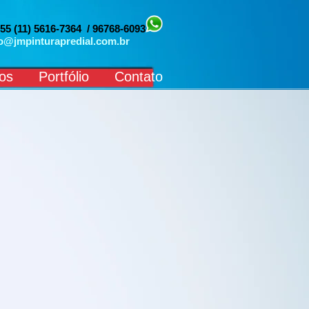
 55 (11) 5616-7364 / 96768-6093
o@jmpinturapredial.com.br
os
Portfólio
Contato