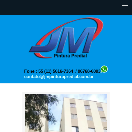
Fone : 55 (11) 5616-7364 / 96768-6093
contato@jmpinturapredial.com.br